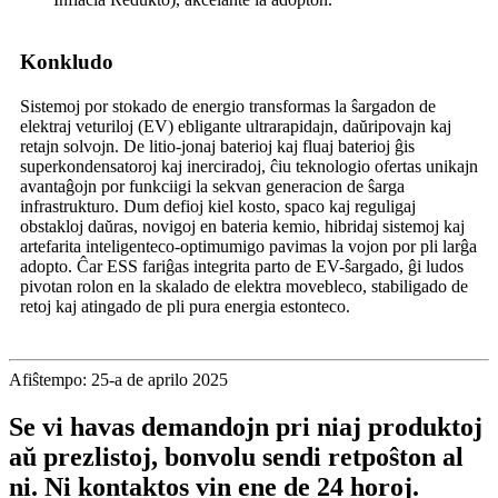
Konkludo
Sistemoj por stokado de energio transformas la ŝargadon de
elektraj veturiloj (EV) ebligante ultrarapidajn, daŭripovajn kaj
retajn solvojn. De litio-jonaj baterioj kaj fluaj baterioj ĝis
superkondensatoroj kaj inerciradoj, ĉiu teknologio ofertas unikajn
avantaĝojn por funkciigi la sekvan generacion de ŝarga
infrastrukturo. Dum defioj kiel kosto, spaco kaj reguligaj
obstakloj daŭras, novigoj en bateria kemio, hibridaj sistemoj kaj
artefarita inteligenteco-optimumigo pavimas la vojon por pli larĝa
adopto. Ĉar ESS fariĝas integrita parto de EV-ŝargado, ĝi ludos
pivotan rolon en la skalado de elektra movebleco, stabiligado de
retoj kaj atingado de pli pura energia estonteco.
Afiŝtempo: 25-a de aprilo 2025
Se vi havas demandojn pri niaj produktoj
aŭ prezlistoj, bonvolu sendi retpoŝton al
ni. Ni kontaktos vin ene de 24 horoj.