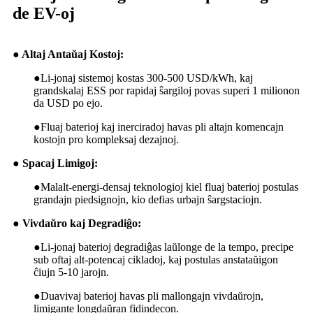
de EV-oj
● Altaj Antaŭaj Kostoj:
●
Li-jonaj sistemoj kostas 300-500 USD/kWh, kaj
grandskalaj ESS por rapidaj ŝargiloj povas superi 1 milionon
da USD po ejo.
●
Fluaj baterioj kaj inerciradoj havas pli altajn komencajn
kostojn pro kompleksaj dezajnoj.
● Spacaj Limigoj:
●
Malalt-energi-densaj teknologioj kiel fluaj baterioj postulas
grandajn piedsignojn, kio defias urbajn ŝargstaciojn.
● Vivdaŭro kaj Degradiĝo:
●
Li-jonaj baterioj degradiĝas laŭlonge de la tempo, precipe
sub oftaj alt-potencaj cikladoj, kaj postulas anstataŭigon
ĉiujn 5-10 jarojn.
●
Duavivaj baterioj havas pli mallongajn vivdaŭrojn,
limigante longdaŭran fidindecon.