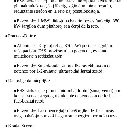
●
ESS stokas energion dum kvietaj horoj (kiam elektro estas
pli malmultekosta) kaj liberigas ĝin dum pinta postulo,
reduktante streĉon en la reto kaj postulokostojn.
●
Ekzemplo: 1 MWh litio-jona baterio povas funkciigi 350
kW ŝargilon dum pinthoroj sen ĉerpi de la reto.
●
Potenco-Bufro:
●
Altpotencaj ŝargiloj (ekz., 350 kW) postulas signifan
retkapaciton. ESS provizas tujan potencon, evitante
multekostajn retĝisdatigojn.
●
Ekzemplo: Superkondensatoroj liveras ekblovojn de
potenco por 1-2-minutaj ultrarapidaj ŝargaj sesioj.
●
Renovigebla Integriĝo:
●
ESS stokas energion el intermitaj fontoj (suna, vento) por
konsekvenca ŝargado, reduktante dependecon de fosiliaj
fuel-bazitaj retoj.
●
Ekzemplo: La sunenergiaj superŝargiloj de Tesla uzas
megapakaĵojn por stoki tagan sunenergion por nokta uzo.
●
Kradaj Servoj: