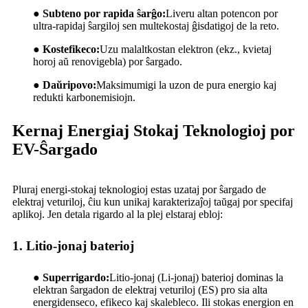
●
Subteno por rapida ŝarĝo:
Liveru altan potencon por
ultra-rapidaj ŝargiloj sen multekostaj ĝisdatigoj de la reto.
●
Kostefikeco:
Uzu malaltkostan elektron (ekz., kvietaj
horoj aŭ renovigebla) por ŝargado.
●
Daŭripovo:
Maksimumigi la uzon de pura energio kaj
redukti karbonemisiojn.
Kernaj Energiaj Stokaj Teknologioj por
EV-Ŝargado
Pluraj energi-stokaj teknologioj estas uzataj por ŝargado de
elektraj veturiloj, ĉiu kun unikaj karakterizaĵoj taŭgaj por specifaj
aplikoj. Jen detala rigardo al la plej elstaraj ebloj:
1. Litio-jonaj baterioj
●
Superrigardo:
Litio-jonaj (Li-jonaj) baterioj dominas la
elektran ŝargadon de elektraj veturiloj (ES) pro sia alta
energidenseco, efikeco kaj skalebleco. Ili stokas energion en