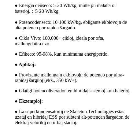
●
Energia denseco: 5-20 Wh/kg, multe pli malalta ol
baterioj.：5-20 Wh/kg.
●
Potencodenseco: 10-100 kW/kg, ebligante ekblovojn de
alta potenco por rapida ŝargado.
●
Cikla Vivo: 100,000+ cikloj, ideala por ofta,
mallongdaŭra uzo.
●
Efikeco: 95-98%, kun minimuma energiperdo.
● Aplikoj:
●
Provizante mallongajn ekblovojn de potenco por ultra-
rapidaj ŝargiloj (ekz., 350 kW+).
●
Glatigi potencoliveradon en hibridaj sistemoj kun baterioj.
● Ekzemploj:
●
La superkondensatoroj de Skeleton Technologies estas
uzataj en hibridaj ESS por subteni alt-potencan ŝargadon de
elektraj veturiloj en urbaj stacioj.