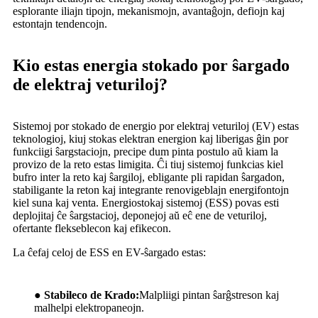
esplorante iliajn tipojn, mekanismojn, avantaĝojn, defiojn kaj
estontajn tendencojn.
Kio estas energia stokado por ŝargado
de elektraj veturiloj?
Sistemoj por stokado de energio por elektraj veturiloj (EV) estas
teknologioj, kiuj stokas elektran energion kaj liberigas ĝin por
funkciigi ŝargstaciojn, precipe dum pinta postulo aŭ kiam la
provizo de la reto estas limigita. Ĉi tiuj sistemoj funkcias kiel
bufro inter la reto kaj ŝargiloj, ebligante pli rapidan ŝargadon,
stabiligante la reton kaj integrante renovigeblajn energifontojn
kiel suna kaj venta. Energiostokaj sistemoj (ESS) povas esti
deplojitaj ĉe ŝargstacioj, deponejoj aŭ eĉ ene de veturiloj,
ofertante flekseblecon kaj efikecon.
La ĉefaj celoj de ESS en EV-ŝargado estas:
●
Stabileco de Krado:
Malpliigi pintan ŝarĝstreson kaj
malhelpi elektropaneojn.