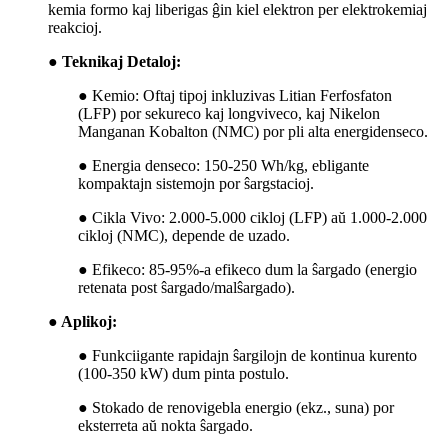
kemia formo kaj liberigas ĝin kiel elektron per elektrokemiaj
reakcioj.
● Teknikaj Detaloj:
●
Kemio: Oftaj tipoj inkluzivas Litian Ferfosfaton
(LFP) por sekureco kaj longviveco, kaj Nikelon
Manganan Kobalton (NMC) por pli alta energidenseco.
●
Energia denseco: 150-250 Wh/kg, ebligante
kompaktajn sistemojn por ŝargstacioj.
●
Cikla Vivo: 2.000-5.000 cikloj (LFP) aŭ 1.000-2.000
cikloj (NMC), depende de uzado.
●
Efikeco: 85-95%-a efikeco dum la ŝargado (energio
retenata post ŝargado/malŝargado).
● Aplikoj:
●
Funkciigante rapidajn ŝargilojn de kontinua kurento
(100-350 kW) dum pinta postulo.
●
Stokado de renovigebla energio (ekz., suna) por
eksterreta aŭ nokta ŝargado.