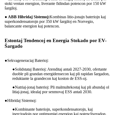
stoki ventan energion, liverante fidindan potencon por 150 kW
ŝargiloj.
● ABB Hibridaj Sistemoj:
Kombinas litio-jonajn bateriojn kaj
superkondensatorojn por 350 kW ŝargiloj en Norvegio,
balancante energion kaj potencon.
Estontaj Tendencoj en Energia Stokado por EV-
Ŝargado
●
Sekvageneraciaj Baterioj:
●
Solidstataj Baterioj: Atenditaj antaŭ 2027-2030, ofertante
duoble pli grandan energidensecon kaj pli rapidan ŝargadon,
reduktante la grandecon kaj koston de ESS-oj.
●
Natriaj-jonaj baterioj: Pli malmultekostaj kaj pli abundaj ol
litiaj-jonaj, idealaj por senmovaj ESS antaŭ 2030.
●
Hibridaj Sistemoj:
●
Kombinante bateriojn, superkondensatorojn, kaj
inerciradojn por optimumigi energion kaj potencliveradon,