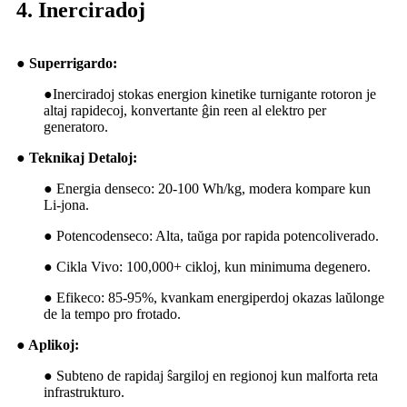
4. Inerciradoj
● Superrigardo:
●
Inerciradoj stokas energion kinetike turnigante rotoron je
altaj rapidecoj, konvertante ĝin reen al elektro per
generatoro.
● Teknikaj Detaloj:
●
Energia denseco: 20-100 Wh/kg, modera kompare kun
Li-jona.
●
Potencodenseco: Alta, taŭga por rapida potencoliverado.
●
Cikla Vivo: 100,000+ cikloj, kun minimuma degenero.
● Efikeco: 85-95%, kvankam energiperdoj okazas laŭlonge
de la tempo pro frotado.
● Aplikoj:
●
Subteno de rapidaj ŝargiloj en regionoj kun malforta reta
infrastrukturo.