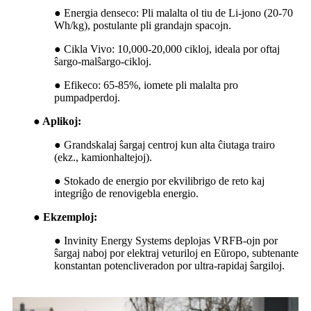
●
Energia denseco: Pli malalta ol tiu de Li-jono (20-70
Wh/kg), postulante pli grandajn spacojn.
●
Cikla Vivo: 10,000-20,000 cikloj, ideala por oftaj
ŝargo-malŝargo-cikloj.
●
Efikeco: 65-85%, iomete pli malalta pro
pumpadperdoj.
● Aplikoj:
●
Grandskalaj ŝargaj centroj kun alta ĉiutaga trairo
(ekz., kamionhaltejoj).
●
Stokado de energio por ekvilibrigo de reto kaj
integriĝo de renovigebla energio.
● Ekzemploj:
●
Invinity Energy Systems deplojas VRFB-ojn por
ŝargaj naboj por elektraj veturiloj en Eŭropo, subtenante
konstantan potencliveradon por ultra-rapidaj ŝargiloj.