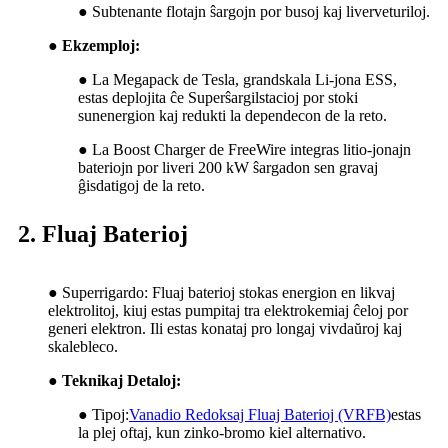
●
Subtenante flotajn ŝargojn por busoj kaj liverveturiloj.
● Ekzemploj:
●
La Megapack de Tesla, grandskala Li-jona ESS,
estas deplojita ĉe Superŝargilstacioj por stoki
sunenergion kaj redukti la dependecon de la reto.
●
La Boost Charger de FreeWire integras litio-jonajn
bateriojn por liveri 200 kW ŝargadon sen gravaj
ĝisdatigoj de la reto.
2. Fluaj Baterioj
●
Superrigardo: Fluaj baterioj stokas energion en likvaj
elektrolitoj, kiuj estas pumpitaj tra elektrokemiaj ĉeloj por
generi elektron. Ili estas konataj pro longaj vivdaŭroj kaj
skalebleco.
● Teknikaj Detaloj:
●
Tipoj:
Vanadio Redoksaj Fluaj Baterioj (VRFB)
estas
la plej oftaj, kun zinko-bromo kiel alternativo.