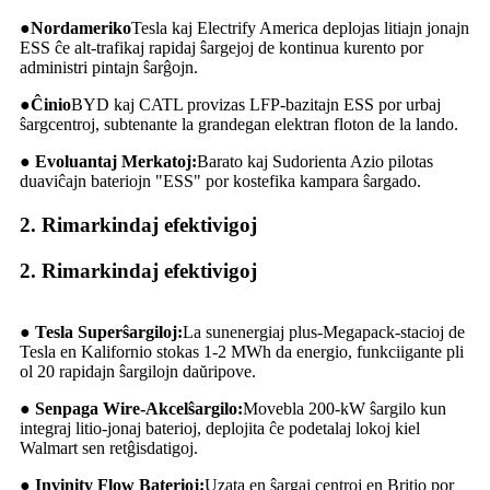
●
Nordameriko
Tesla kaj Electrify America deplojas litiajn jonajn
ESS ĉe alt-trafikaj rapidaj ŝargejoj de kontinua kurento por
administri pintajn ŝarĝojn.
●
Ĉinio
BYD kaj CATL provizas LFP-bazitajn ESS por urbaj
ŝargcentroj, subtenante la grandegan elektran floton de la lando.
● Evoluantaj Merkatoj:
Barato kaj Sudorienta Azio pilotas
duaviĉajn bateriojn "ESS" por kostefika kampara ŝargado.
2. Rimarkindaj efektivigoj
2. Rimarkindaj efektivigoj
● Tesla Superŝargiloj:
La sunenergiaj plus-Megapack-stacioj de
Tesla en Kalifornio stokas 1-2 MWh da energio, funkciigante pli
ol 20 rapidajn ŝargilojn daŭripove.
● Senpaga Wire-Akcelŝargilo:
Movebla 200-kW ŝargilo kun
integraj litio-jonaj baterioj, deplojita ĉe podetalaj lokoj kiel
Walmart sen retĝisdatigoj.
● Invinity Flow Baterioj:
Uzata en ŝargaj centroj en Britio por