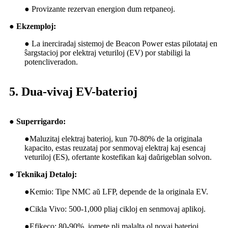
●
Provizante rezervan energion dum retpaneoj.
● Ekzemploj:
●
La inerciradaj sistemoj de Beacon Power estas pilotataj en
ŝargstacioj por elektraj veturiloj (EV) por stabiligi la
potencliveradon.
5. Dua-vivaj EV-baterioj
● Superrigardo:
●
Maluzitaj elektraj baterioj, kun 70-80% de la originala
kapacito, estas reuzataj por senmovaj elektraj kaj esencaj
veturiloj (ES), ofertante kostefikan kaj daŭrigeblan solvon.
● Teknikaj Detaloj:
●
Kemio: Tipe NMC aŭ LFP, depende de la originala EV.
●
Cikla Vivo: 500-1,000 pliaj cikloj en senmovaj aplikoj.
●
Efikeco: 80-90%, iomete pli malalta ol novaj baterioj.