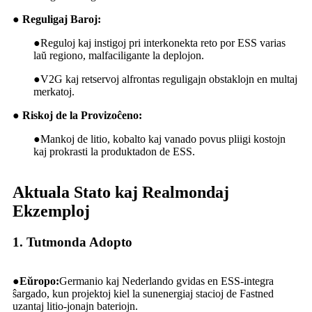
● Reguligaj Baroj:
●
Reguloj kaj instigoj pri interkonekta reto por ESS varias
laŭ regiono, malfaciligante la deplojon.
●
V2G kaj retservoj alfrontas reguligajn obstaklojn en multaj
merkatoj.
● Riskoj de la Provizoĉeno:
●
Mankoj de litio, kobalto kaj vanado povus pliigi kostojn
kaj prokrasti la produktadon de ESS.
Aktuala Stato kaj Realmondaj
Ekzemploj
1. Tutmonda Adopto
●
Eŭropo:
Germanio kaj Nederlando gvidas en ESS-integra
ŝargado, kun projektoj kiel la sunenergiaj stacioj de Fastned
uzantaj litio-jonajn bateriojn.