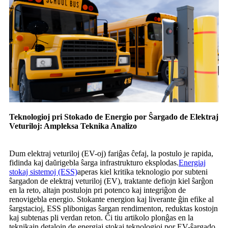
Teknologioj pri Stokado de Energio por Ŝargado de Elektraj
Veturiloj: Ampleksa Teknika Analizo
Dum elektraj veturiloj (EV-oj) fariĝas ĉefaj, la postulo je rapida,
fidinda kaj daŭrigebla ŝarga infrastrukturo eksplodas.
Energiaj
stokaj sistemoj (ESS)
aperas kiel kritika teknologio por subteni
ŝargadon de elektraj veturiloj (EV), traktante defiojn kiel ŝarĝon
en la reto, altajn postulojn pri potenco kaj integriĝon de
renovigebla energio. Stokante energion kaj liverante ĝin efike al
ŝargstacioj, ESS plibonigas ŝargan rendimenton, reduktas kostojn
kaj subtenas pli verdan reton. Ĉi tiu artikolo plonĝas en la
teknikajn detalojn de energiaj stokaj teknologioj por EV-ŝargado,