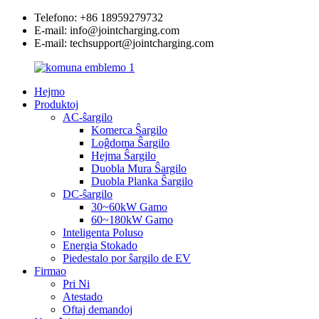
Telefono: +86 18959279732
E-mail: info@jointcharging.com
E-mail: techsupport@jointcharging.com
Hejmo
Produktoj
AC-ŝargilo
Komerca Ŝargilo
Loĝdoma Ŝargilo
Hejma Ŝargilo
Duobla Mura Ŝargilo
Duobla Planka Ŝargilo
DC-ŝargilo
30~60kW Gamo
60~180kW Gamo
Inteligenta Poluso
Energia Stokado
Piedestalo por ŝargilo de EV
Firmao
Pri Ni
Atestado
Oftaj demandoj