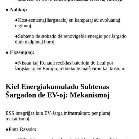
● Aplikoj:
●
Kost-sentemaj ŝargstacioj en kamparaj aŭ evoluantaj
regionoj.
●
Subteno de stokado de renovigebla energio por ŝargado
dum malpintaj horoj.
● Ekzemploj:
●
Nissan kaj Renault reciklas bateriojn de Leaf por
ŝargstacioj en Eŭropo, reduktante malŝparon kaj kostojn.
Kiel Energiakumulado Subtenas
Ŝargadon de EV-oj: Mekanismoj
ESS integriĝas kun EV-ŝarga infrastrukturo per pluraj
mekanismoj:
●
Pinta Razado: