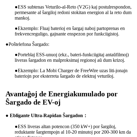
●
ESS subtenas Veturilo-al-Reto (V2G) kaj postulrespondon,
permesante al ŝargiloj redoni stokitan energion al la reto dum
mankoj.
●
Ekzemplo: Fluaj baterioj en ŝargaj naboj partoprenas en
frekvencreguligo, gajnante enspezon por funkciigistoj.
●
Poŝtelefona Ŝargado:
●
Porteblaj ESS-unuoj (ekz., bateri-funkciigitaj antaŭfilmoj)
liveras ŝargadon en malproksimaj regionoj aŭ dum krizoj.
●
Ekzemplo: La Mobi Charger de FreeWire uzas liti-jonajn
bateriojn por eksterreta ŝargado de elektraj veturiloj.
Avantaĝoj de Energiakumulado por
Ŝargado de EV-oj
● Ebligante Ultra-Rapidan Ŝargadon：
●
ESS liveras altan potencon (350 kW+) por ŝargiloj,
reduktante ŝargtempojn al 10-20 minutoj por 200-300 km da