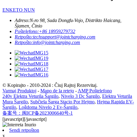
ENKETO NUN
Adreso:
N-ro 98, Suda Dongfu-Vojo, Distrikto Haicang,
Ŝjamen, Ĉinio
Poŝtelefono:
+86 18959279732
Retpoŝto:
techsupport@jointcharging.com
Retpoŝto:
info@jointcharging.com
© Kopirajto - 2010-2024 : Ĉiuj Rajtoj Rezervitaj.
Varmaj Produktoj
-
Mapo de la retejo
-
AMP Poŝtelefono
240v Elektra Veturila Ŝargilo
,
Nivelo 3 Dc Ŝargilo
,
Elektra Veturila
Mura Ŝargilo
,
Subĉiela Ŝarga Stacio Por Hejmo
,
Hejma Rapida EV-
Ŝargilo
,
Loĝdoma Nivelo 2 Ev-Ŝargilo
,
备案号：闽ICP备2023006640号-1
[javascript]
[/javascript]
Sendi retpoŝton
x