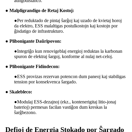
atingodistanco.
● Malpligrandigo de Retaj Kostoj:
●
Per reduktado de pintaj ŝarĝoj kaj uzado de kvietaj horoj
da elektro, ESS malaltigas postulkostojn kaj kostojn por
ĝisdatigo de infrastrukturo.
● Plibonigante Daŭripovon:
●
Integriĝo kun renovigeblaj energioj reduktas la karbonan
spuron de elektraj ŝargoj, konforme al nulaj net-celoj.
● Plibonigante Fidindecon:
●
ESS provizas rezervan potencon dum paneoj kaj stabiligas
tension por konsekvenca ŝargado.
● Skalebleco:
●
Modulaj ESS-dezajnoj (ekz., kontenerigitaj litio-jonaj
baterioj) permesas facilan vastiĝon dum kreskas la
ŝarĝbezono.
Defioj de Energia Stokado por Ŝargado