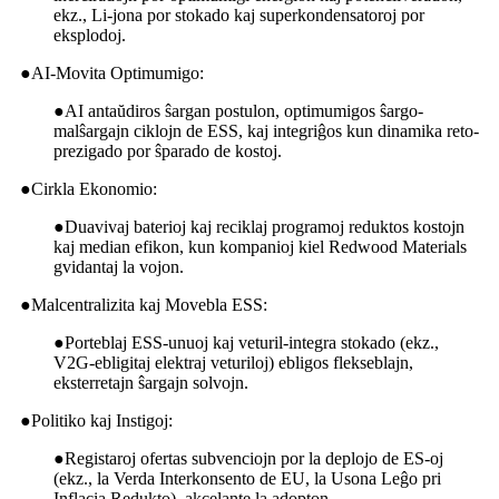
ekz., Li-jona por stokado kaj superkondensatoroj por
eksplodoj.
●
AI-Movita Optimumigo:
●
AI antaŭdiros ŝargan postulon, optimumigos ŝargo-
malŝargajn ciklojn de ESS, kaj integriĝos kun dinamika reto-
prezigado por ŝparado de kostoj.
●
Cirkla Ekonomio:
●
Duavivaj baterioj kaj reciklaj programoj reduktos kostojn
kaj median efikon, kun kompanioj kiel Redwood Materials
gvidantaj la vojon.
●
Malcentralizita kaj Movebla ESS:
●
Porteblaj ESS-unuoj kaj veturil-integra stokado (ekz.,
V2G-ebligitaj elektraj veturiloj) ebligos flekseblajn,
eksterretajn ŝargajn solvojn.
●
Politiko kaj Instigoj:
●
Registaroj ofertas subvenciojn por la deplojo de ES-oj
(ekz., la Verda Interkonsento de EU, la Usona Leĝo pri
Inflacia Redukto), akcelante la adopton.