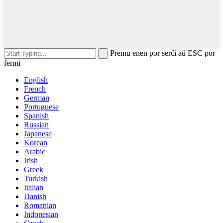
Premu enen por serĉi aŭ ESC por
fermi
English
French
German
Portuguese
Spanish
Russian
Japanese
Korean
Arabic
Irish
Greek
Turkish
Italian
Danish
Romanian
Indonesian