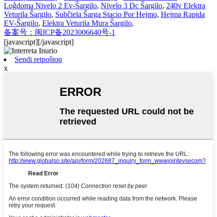
Loĝdoma Nivelo 2 Ev-Ŝargilo
,
Nivelo 3 Dc Ŝargilo
,
240v Elektra
Veturila Ŝargilo
,
Subĉiela Ŝarga Stacio Por Hejmo
,
Hejma Rapida
EV-Ŝargilo
,
Elektra Veturila Mura Ŝargilo
,
备案号：闽ICP备2023006640号-1
[javascript]
[/javascript]
Sendi retpoŝton
x