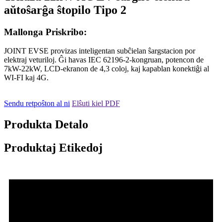
aŭtoŝarĝa ŝtopilo Tipo 2
Mallonga Priskribo:
JOINT EVSE provizas inteligentan subĉielan ŝargstacion por
elektraj veturiloj. Ĝi havas IEC 62196-2-kongruan, potencon de
7kW-22kW, LCD-ekranon de 4,3 coloj, kaj kapablan konektiĝi al
WI-FI kaj 4G.
Sendu retpoŝton al ni
Elŝuti kiel PDF
Produkta Detalo
Produktaj Etikedoj