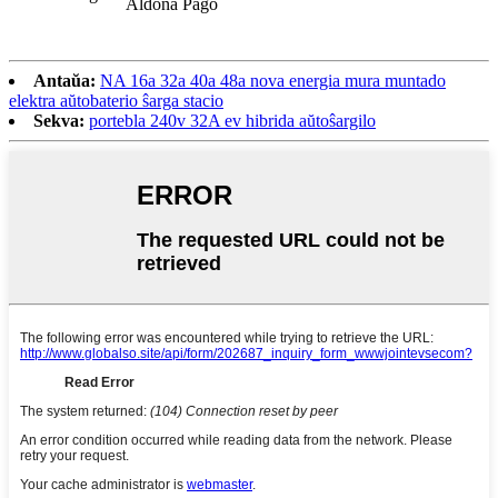
Aldona Pago
Antaŭa:
NA 16a 32a 40a 48a nova energia mura muntado
elektra aŭtobaterio ŝarga stacio
Sekva:
portebla 240v 32A ev hibrida aŭtoŝargilo