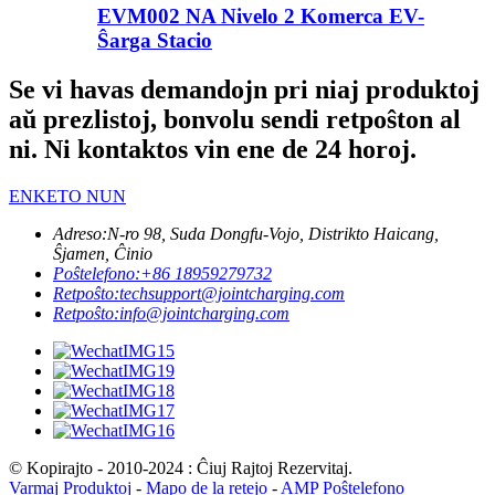
EVM002 NA Nivelo 2 Komerca EV-
Ŝarga Stacio
Se vi havas demandojn pri niaj produktoj
aŭ prezlistoj, bonvolu sendi retpoŝton al
ni. Ni kontaktos vin ene de 24 horoj.
ENKETO NUN
Adreso:
N-ro 98, Suda Dongfu-Vojo, Distrikto Haicang,
Ŝjamen, Ĉinio
Poŝtelefono:
+86 18959279732
Retpoŝto:
techsupport@jointcharging.com
Retpoŝto:
info@jointcharging.com
© Kopirajto - 2010-2024 : Ĉiuj Rajtoj Rezervitaj.
Varmaj Produktoj
-
Mapo de la retejo
-
AMP Poŝtelefono