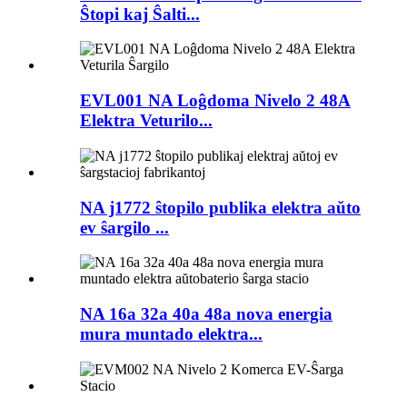
Ŝtopi kaj Ŝalti...
EVL001 NA Loĝdoma Nivelo 2 48A
Elektra Veturilo...
NA j1772 ŝtopilo publika elektra aŭto
ev ŝargilo ...
NA 16a 32a 40a 48a nova energia
mura muntado elektra...