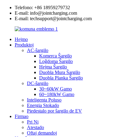
Telefono: +86 18959279732
E-mail: info@jointcharging.com
E-mail: techsupport@jointcharging.com
Hejmo
Produktoj
AC-ŝargilo
Komerca Ŝargilo
Loĝdoma Ŝargilo
Hejma Ŝargilo
Duobla Mura Ŝargilo
Duobla Planka Ŝargilo
DC-ŝargilo
30~60kW Gamo
60~180kW Gamo
Inteligenta Poluso
Energia Stokado
Piedestalo por ŝargilo de EV
Firmao
Pri Ni
Atestado
Oftaj demandoj