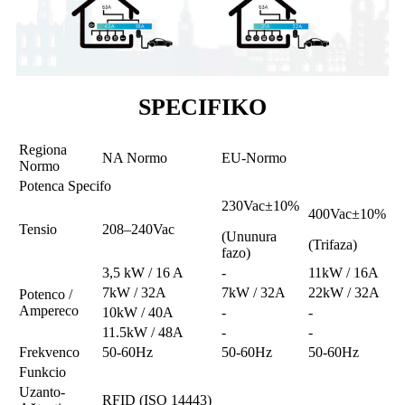
SPECIFIKO
Regiona
NA Normo
EU-Normo
Normo
Potenca Specifo
230Vac±10%
400Vac±10%
Tensio
208–240Vac
(Ununura
(Trifaza)
fazo)
3,5 kW / 16 A
-
11kW / 16A
7kW / 32A
7kW / 32A
22kW / 32A
Potenco /
Ampereco
10kW / 40A
-
-
11.5kW / 48A
-
-
Frekvenco
50-60Hz
50-60Hz
50-60Hz
Funkcio
Uzanto-
RFID (ISO 14443)